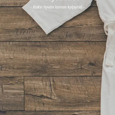
Yhteystiedot & saapuminen
- Kaksi hyvän loman kylpylää -
Lohja Spa & Resort
Yhteystiedot & saapuminen
Info
Dolce Vita
Tapahtumat
Yhteystiedot
Tilaa uutiskirje
Vastuullisuus
Tietosuoja
Aukioloajat
Bonustili
Solaris Kylpylät
Lohja Spa & Resort
Rauhalahti
Varaa
Lahjakortit
Tapahtumat