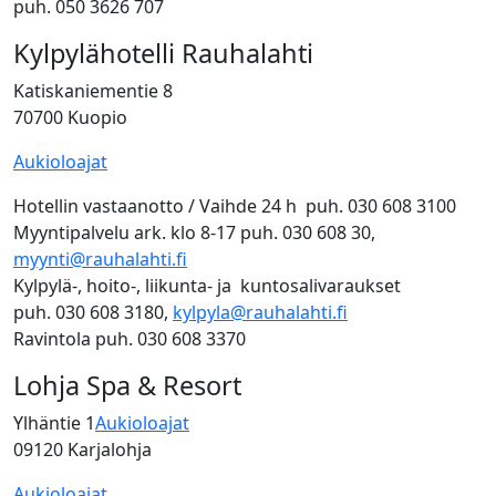
puh. 050 3626 707
Kylpylähotelli Rauhalahti
Katiskaniementie 8
70700 Kuopio
Aukioloajat
Hotellin vastaanotto / Vaihde 24 h puh. 030 608 3100
Myyntipalvelu ark. klo 8-17 puh. 030 608 30,
myynti@rauhalahti.fi
Kylpylä-, hoito-, liikunta- ja kuntosalivaraukset
puh. 030 608 3180,
kylpyla@rauhalahti.fi
Ravintola puh. 030 608 3370
Lohja Spa & Resort
Ylhäntie 1
Aukioloajat
09120 Karjalohja
Aukioloajat