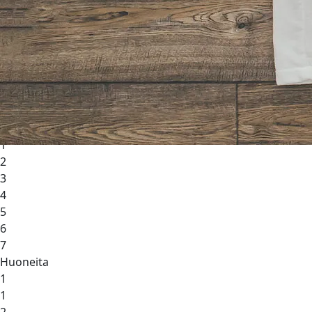
VARAA HUONE
Hotelli
Rauhalahti
Rauhalahti
Lohja Spa
Öitä
1
1
2
3
4
5
6
7
Huoneita
1
1
2