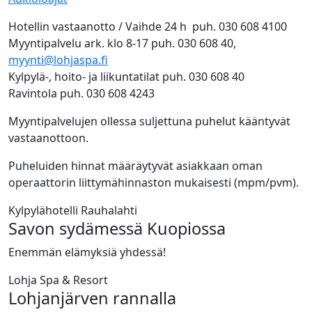
Hotellin vastaanotto / Vaihde 24 h puh. 030 608 4100
Myyntipalvelu ark. klo 8-17 puh. 030 608 40,
myynti@lohjaspa.fi
Kylpylä-, hoito- ja liikuntatilat puh. 030 608 40
Ravintola puh. 030 608 4243
Myyntipalvelujen ollessa suljettuna puhelut kääntyvät
vastaanottoon.
Puheluiden hinnat määräytyvät asiakkaan oman
operaattorin liittymähinnaston mukaisesti (mpm/pvm).
Kylpylähotelli Rauhalahti
Savon sydämessä Kuopiossa
Enemmän elämyksiä yhdessä!
Lohja Spa & Resort
Lohjanjärven rannalla