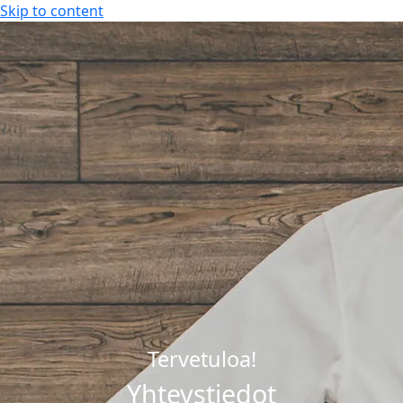
Skip to content
KAKSI HYVäN LOMAN KYLPYLää
FI
FI
KAKSI HYVäN LOMAN KYLPYLää
Tervetuloa!
Yhteystiedot
Kylpylähotelli Rauhalahti