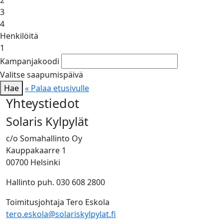
3
4
Henkilöitä
1
Kampanjakoodi
Valitse saapumispäivä
Hae
« Palaa etusivulle
Yhteystiedot
Solaris Kylpylät
c/o Somahallinto Oy
Kauppakaarre 1
00700 Helsinki
Hallinto puh. 030 608 2800
Toimitusjohtaja Tero Eskola
tero.eskola@solariskylpylat.fi